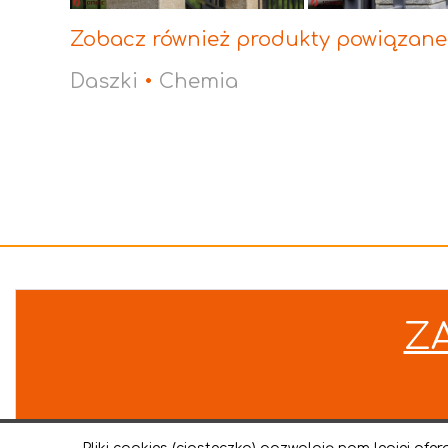
Zobacz również produkty powiązane
Daszki
•
Chemia
Z