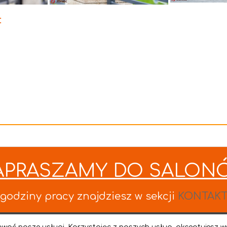
:
APRASZAMY DO SALON
godziny pracy znajdziesz w sekcji
KONTAK