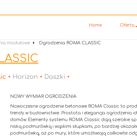
Home
Oferta
nia modułowe
Ogrodzenia ROMA CLASSIC
LASSIC
ic •
Horizon
•
Daszki
•
NOWY WYMIAR OGRODZENIA
Nowoczesne ogrodzenie betonowe ROMA Classic to produ
trendy w budownictwie. Prostota i elegancja ogrodzenia i
domów. Elementy systemu ROMA Classic dają szerokie s
niską podmurówką i wąskimi słupkami, po bardziej okazał
podmurówką, aż po mury, które umożliwiają całkowite odg